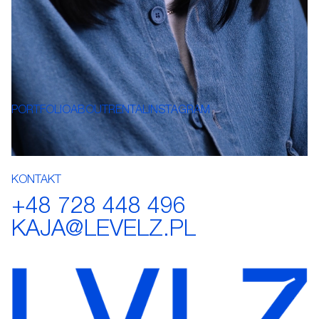
CREATING AT THE HIGHEST LEVEL
PORTFOLIO
ABOUT
RENTAL
INSTAGRAM
KONTAKT
+48 728 448 496
KAJA@LEVELZ.PL